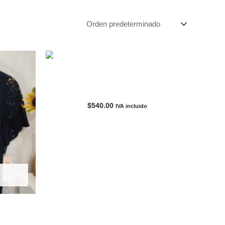
AGOTADO
Blusa Azul/Blanco – Mujer LUCKY BRAND
$
540.00
IVA incluido
ORE