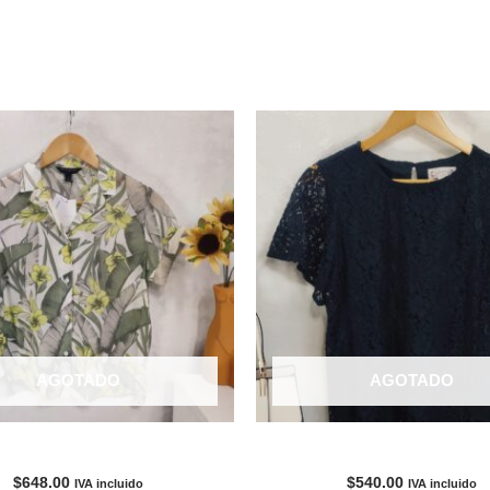
AGOTADO
AGOTADO
usa – BANANA REPUBLIC
Blusa – NANETTE LEP
$
648.00
$
540.00
IVA incluido
IVA incluido