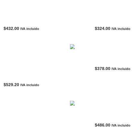
Hombre NIKE FIT COLLECTION
Camisa HOMBRE NIKE PRO 
Gris|Rojo
COLLECTION Azul|Amari
$
432.00
$
324.00
IVA incluido
IVA incluido
AGOTADO
AGOTADO
Chort Gris – Mujer SEA G
alda Rojo Ladrillo-Mujer MINT
$
378.00
IVA incluido
VANILLA
$
529.20
IVA incluido
AGOTADO
AGOTADO
Falda Verde Vinil-Mujer MINT
Sintética-Mujer CARMAR LOS
$
486.00
IVA incluido
ANGELES