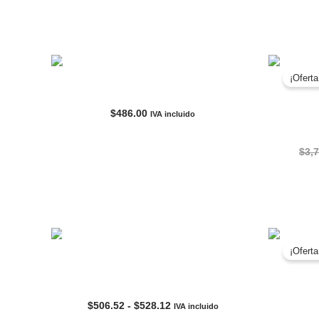
AGOTADO
¡Oferta
LAUREN TRAJE DE BAÑO
Maletín/B
$
486.00
IVA incluido
$
3,
AGOTADO
¡Oferta
Pantalón Negro/Azul HOMBRE LEVI’S 501
Pestañ
Rango
$
506.52
-
$
528.12
IVA incluido
de