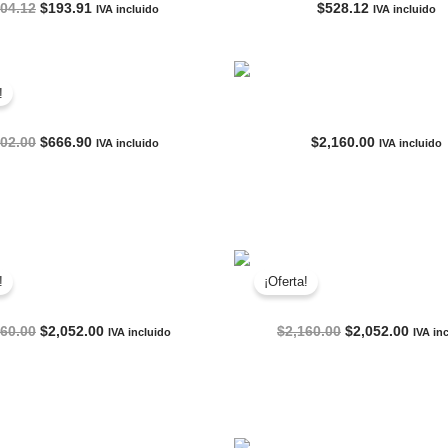
El
El
04.12
$
193.91
$
528.12
IVA incluido
IVA incluido
precio
precio
original
actual
AGOTADO
AGOTADO
era:
es:
$204.12.
$193.91.
!
ENIS FILA CLÁSICO 18
TENIS NIKE AIR FORC
El
El
02.00
$
666.90
$
2,160.00
IVA incluido
IVA incluido
precio
precio
original
actual
era:
es:
$702.00.
$666.90.
AGOTADO
!
¡Oferta!
TENIS NIKE AIR MAX
TENIS NIKE AIR MAX C
El
El
El
El
160.00
$
2,052.00
$
2,160.00
$
2,052.00
IVA incluido
IVA in
precio
precio
precio
preci
original
actual
original
actua
era:
es:
era:
es:
$2,160.00.
$2,052.00.
$2,160.00.
$2,05