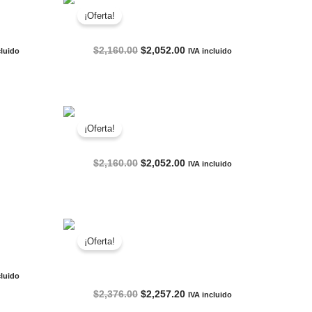
¡Oferta!
MERO 16
TENIS NIKE BOOK 1 SEDONA
El
El
$
2,160.00
$
2,052.00
cluido
IVA incluido
o
precio
precio
l
original
actual
era:
es:
2.00.
$2,160.00.
$2,052.00.
¡Oferta!
T OFF
TENIS NIKE LEBRON NXXT GEN
El
El
$
2,160.00
$
2,052.00
IVA incluido
precio
precio
original
actual
era:
es:
$2,160.00.
$2,052.00.
¡Oferta!
ERSET
TENIS NIKE ZOOM LEBRON NXXT GEN
cluido
o
El
El
$
2,376.00
$
2,257.20
IVA incluido
l
precio
precio