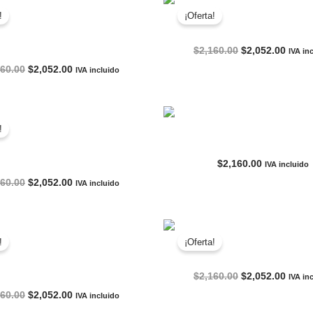
!
¡Oferta!
TENIS NIKE AIR ZOOM VO
KE AIR ZOOM PEGASUS 41 EK
El
El
$
2,160.00
$
2,052.00
IVA in
precio
preci
El
El
160.00
$
2,052.00
IVA incluido
original
actua
precio
precio
era:
es:
original
actual
AGOTADO
$2,160.00.
$2,05
era:
es:
$2,160.00.
$2,052.00.
!
TENIS NIKE JORDAN LIF
IKE JORDAN ACCESS CLÁSICO
$
2,160.00
IVA incluido
El
El
160.00
$
2,052.00
IVA incluido
precio
precio
original
actual
era:
es:
$2,160.00.
$2,052.00.
!
¡Oferta!
TENIS NIKE REACT HIP
IKE LEBRON XXII MOONLIGHT
El
El
$
2,160.00
$
2,052.00
IVA in
precio
preci
El
El
160.00
$
2,052.00
IVA incluido
original
actua
precio
precio
era:
es: