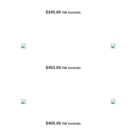
Camisa Hombre NIKE Casual/Fit Gris
Camisa 
$
345.60
IVA incluido
AGOTADO
Chort Beige – Mujer TOMMY BAHAMA
Chort F
$
453.60
IVA incluido
AGOTADO
Falda Negro-Mujer DICKIES
Falda 
$
405.00
IVA incluido