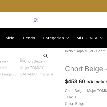
Inicio
Tienda
Categorias
Mi CUENTA
Inicio
/
Ropa Mujer
/ Chort
Ropa Mujer
Chort Beig
$
453.60
IVA inclui
Chort Beige – Mujer T
Talla: 0
Color: Beige