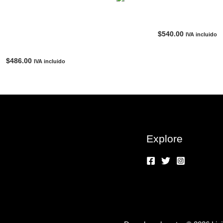
AGOTADO
Blusa beachlunchloun
ezclilla Azul-Mujer KENDALL +
$
540.00
IVA incluido
KYLIE
$
486.00
IVA incluido
Explore