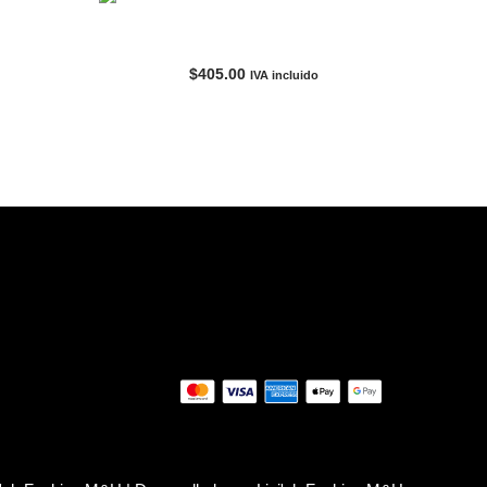
ge
Falda Negro-Mujer DICKIES
$
405.00
IVA incluido