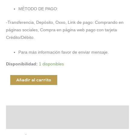
MÉTODO DE PAGO:
-Transferencia, Depósito, Oxxo, Link de pago: Comprando en
páginas sociales, Compra en página web pago con tarjeta
Crédito/Débito.
Para más información favor de enviar mensaje.
Disponibilidad:
1 disponibles
TENIS
Añadir al carrito
PUMA
CLÁSICO
CLUB
LOW
Descripción
cantidad
Información adicional