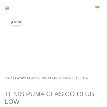
Ir
al
Main
contenido
Men
¡Oferta!
Inicio
/
Calzado Mujer
/ TENIS PUMA CLÁSICO CLUB LOW
Calzado Hombre
,
Calzado Mujer
TENIS PUMA CLÁSICO CLUB
LOW