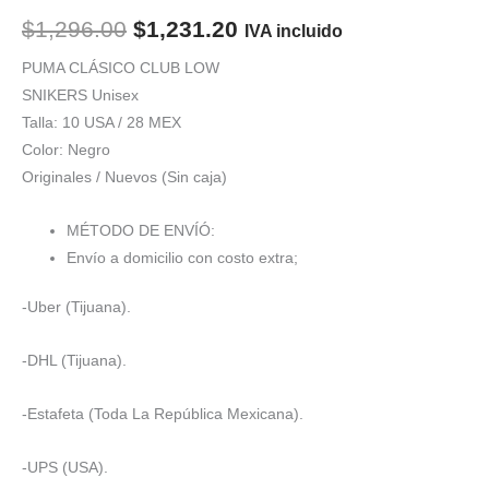
El
El
$
1,296.00
$
1,231.20
IVA incluido
precio
precio
PUMA CLÁSICO CLUB LOW
SNIKERS Unisex
original
actual
Talla: 10 USA / 28 MEX
era:
es:
Color: Negro
Originales / Nuevos (Sin caja)
$1,296.00.
$1,231.20.
MÉTODO DE ENVÍÓ:
Envío a domicilio con costo extra;
-Uber (Tijuana).
-DHL (Tijuana).
-Estafeta (Toda La República Mexicana).
-UPS (USA).