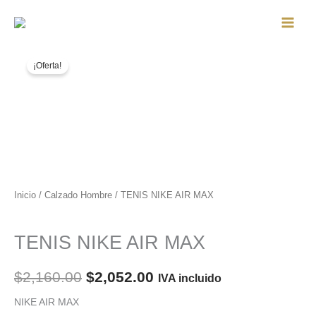
Ir
al
Main
contenido
Men
¡Oferta!
Inicio
/
Calzado Hombre
/ TENIS NIKE AIR MAX
Calzado Hombre
TENIS NIKE AIR MAX
El
El
$
2,160.00
$
2,052.00
IVA incluido
precio
precio
NIKE AIR MAX