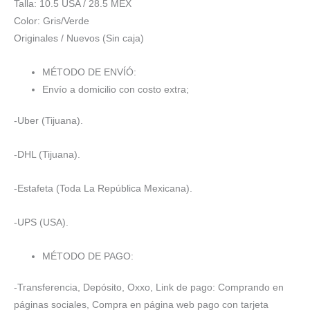
Talla: 10.5 USA / 28.5 MEX
original
actual
Color: Gris/Verde
era:
es:
Originales / Nuevos (Sin caja)
$2,160.00.
$2,052.00.
MÉTODO DE ENVÍÓ:
Envío a domicilio con costo extra;
-Uber (Tijuana).
-DHL (Tijuana).
-Estafeta (Toda La República Mexicana).
-UPS (USA).
MÉTODO DE PAGO:
-Transferencia, Depósito, Oxxo, Link de pago: Comprando en
páginas sociales, Compra en página web pago con tarjeta