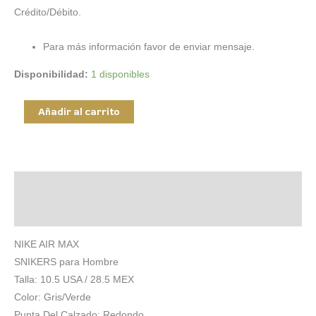
Crédito/Débito.
Para más información favor de enviar mensaje.
Disponibilidad:
1 disponibles
TENIS
Añadir al carrito
NIKE
AIR
MAX
cantidad
Descripción
Información adicional
NIKE AIR MAX
SNIKERS para Hombre
Talla: 10.5 USA / 28.5 MEX
Color: Gris/Verde
Punta Del Calzado: Redondo