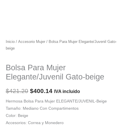
Inicio
/
Accesorio Mujer
/ Bolsa Para Mujer Elegante/Juvenil Gato-
beige
Accesorio Mujer
Bolsa Para Mujer
Elegante/Juvenil Gato-beige
El
El
$
421.20
$
400.14
IVA incluido
precio
precio
Hermosa Bolsa Para Mujer ELEGANTE/JUVENIL-Beige
Tamaño: Mediano Con Compartimentos
original
actual
Color: Beige
era:
es:
Accesorios: Correa y Monedero