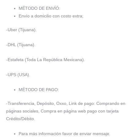
$421.20.
$400.14.
MÉTODO DE ENVÍÓ:
Envío a domicilio con costo extra;
-Uber (Tijuana).
-DHL (Tijuana).
-Estafeta (Toda La República Mexicana).
-UPS (USA).
MÉTODO DE PAGO:
-Transferencia, Depósito, Oxxo, Link de pago: Comprando en
páginas sociales, Compra en página web pago con tarjeta
Crédito/Débito.
Para más información favor de enviar mensaje.