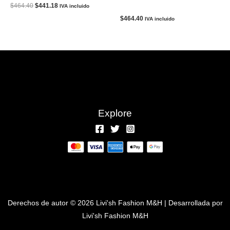
CARMAR LOS ANGELES
El
El
$
464.40
$
441.18
IVA incluido
precio
precio
$
464.40
IVA incluido
original
actual
era:
es:
$464.40.
$441.18.
Explore
Derechos de autor © 2026 Livi'sh Fashion M&H | Desarrollada por
Livi'sh Fashion M&H