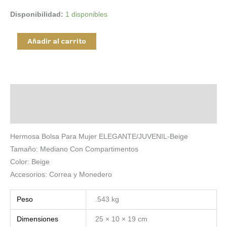
Disponibilidad:
1 disponibles
Bolsa
Añadir al carrito
Para
Mujer
Elegante/Juvenil
Gato-
Descripción
beige
Información adicional
cantidad
Hermosa Bolsa Para Mujer ELEGANTE/JUVENIL-Beige
Tamaño: Mediano Con Compartimentos
Color: Beige
Accesorios: Correa y Monedero
Peso
.543 kg
Dimensiones
25 × 10 × 19 cm