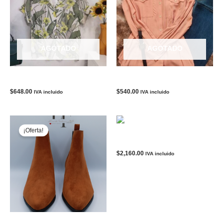
AGOTADO
AGOTADO
Blusa – BANANA REPUBLIC
Blusa beachlunchlounge
$
648.00
$
540.00
IVA incluido
IVA incluido
AGOTADO
¡Oferta!
TENIS NIKE AIR FORCE 1
$
2,160.00
IVA incluido