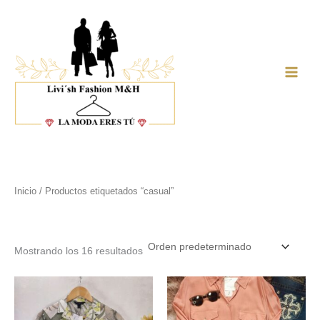
Ir
al
contenido
Main
Men
Inicio
/ Productos etiquetados “casual”
casual
Mostrando los 16 resultados