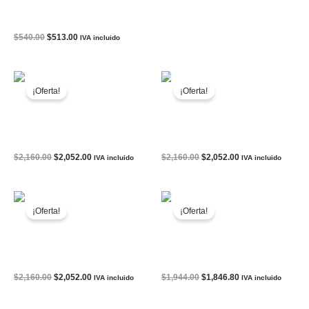
BOTAS CORTAS a.new day
Memory Foam
El
El
$
540.00
$
513.00
IVA incluido
precio
precio
original
actual
era:
es:
AGOTADO
$540.00.
$513.00.
¡Oferta!
¡Oferta!
TENIS NIKE AIR JORDAN 1
TENIS NIKE AIR MAX
LOW
COMMAND
El
El
El
El
$
2,160.00
$
2,052.00
$
2,160.00
$
2,052.00
IVA incluido
IVA incluido
precio
precio
precio
precio
original
actual
original
actual
era:
es:
era:
es:
AGOTADO
$2,160.00.
$2,052.00.
$2,160.00.
$2,052.00.
¡Oferta!
¡Oferta!
TENIS NIKE AIR PEGASUS
TENIS NIKE AIR ZOOM
WAVE
PEGASUS 39
El
El
El
El
$
2,160.00
$
2,052.00
$
1,944.00
$
1,846.80
IVA incluido
IVA incluido
precio
precio
precio
precio
original
actual
original
actual