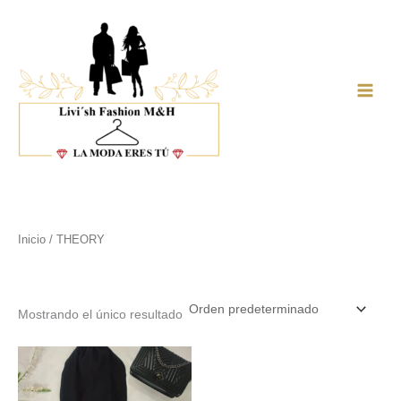
Ir
al
contenido
Main
Men
Inicio
/ THEORY
THEORY
Mostrando el único resultado