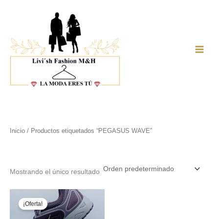
Ir
al
contenido
Main
Men
Inicio
/ Productos etiquetados “PEGASUS WAVE”
PEGASUS WAVE
Mostrando el único resultado
¡Oferta!