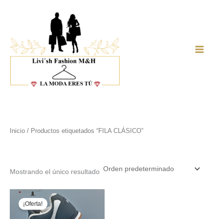
Ir
al
contenido
Main
Men
Inicio
/ Productos etiquetados “FILA CLÁSICO”
FILA CLÁSICO
Mostrando el único resultado
¡Oferta!