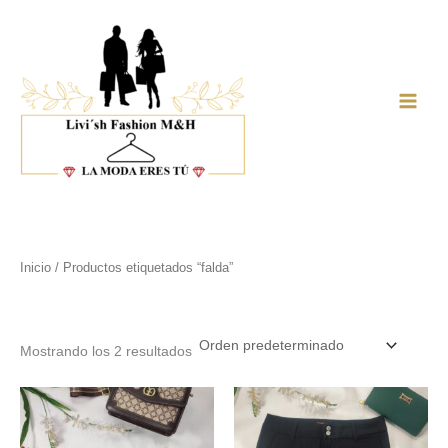
Ir
al
contenido
Main
Men
Inicio
/ Productos etiquetados “falda”
falda
Mostrando los 2 resultados