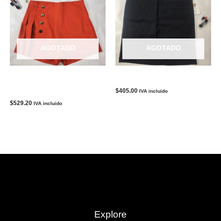
AGOTADO
AGOTADO
Chort Falda Rojo Ladrillo-
Falda Negro-Mujer DICKIES
Mujer MINT VANILLA
$
405.00
IVA incluido
$
529.20
IVA incluido
Explore