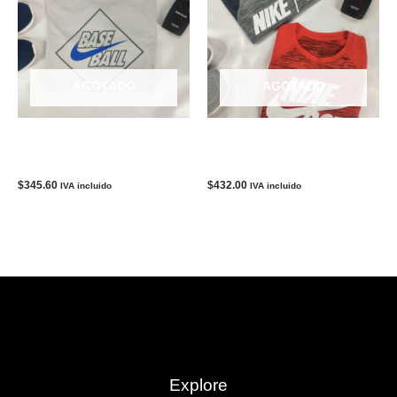
AGOTADO
AGOTADO
Camisa Hombre NIKE
Camisa Hombre NIKE FIT
Casual/Fit Gris
COLLECTION Gris|Rojo
$
345.60
$
432.00
IVA incluido
IVA incluido
Explore