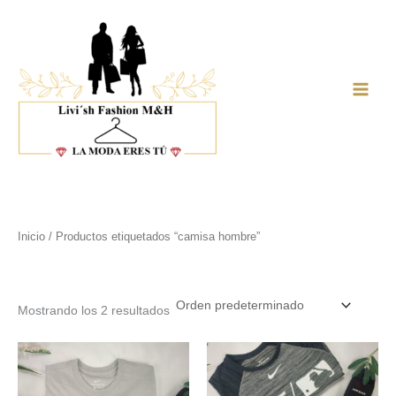
Ir
al
contenido
Main
Men
Inicio
/ Productos etiquetados “camisa hombre”
camisa hombre
Mostrando los 2 resultados