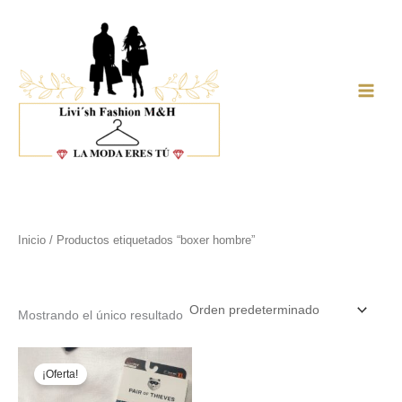
Ir
al
contenido
Main
Men
Inicio
/ Productos etiquetados “boxer hombre”
boxer hombre
Mostrando el único resultado
¡Oferta!