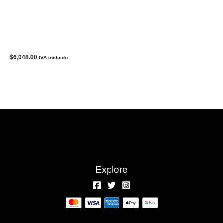
Bolso/Bolsa COACH Original
Bandolero/Mariconera Para
Hombre
$
6,048.00
IVA incluido
Explore