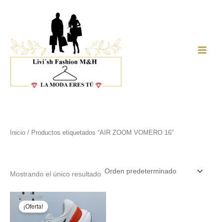
Ir
al
contenido
Main
Men
Inicio
/ Productos etiquetados “AIR ZOOM VOMERO 16”
AIR ZOOM VOMERO 16
Mostrando el único resultado
¡Oferta!